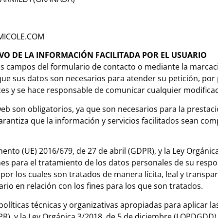
MICOLE.COM
VO DE LA INFORMACIÓN FACILITADA POR EL USUARIO
os campos del formulario de contacto o mediante la marcaci
ue sus datos son necesarios para atender su petición, por p
aces y se hace responsable de comunicar cualquier modifica
 web son obligatorios, ya que son necesarios para la prestac
 garantiza que la información y servicios facilitados sean c
ento (UE) 2016/679, de 27 de abril (GDPR), y la Ley Orgánic
es para el tratamiento de los datos personales de su respo
 por los cuales son tratados de manera lícita, leal y transpa
rio en relación con los fines para los que son tratados.
olíticas técnicas
y organizativas apropiadas para aplicar l
R), y la Ley Orgánica 3/2018, de 5 de diciembre (LOPDGDD), 